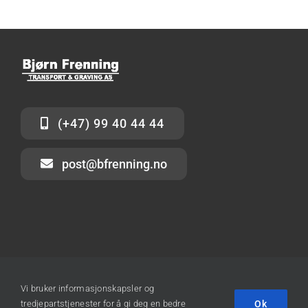
(+47) 99 40 44 44
post@bfrenning.no
© 2012 - 2026 • Bjørn Frenning Transport & Graving As
Vi bruker informasjonskapsler og
Ok
tredjepartstjenester for å gi deg en bedre